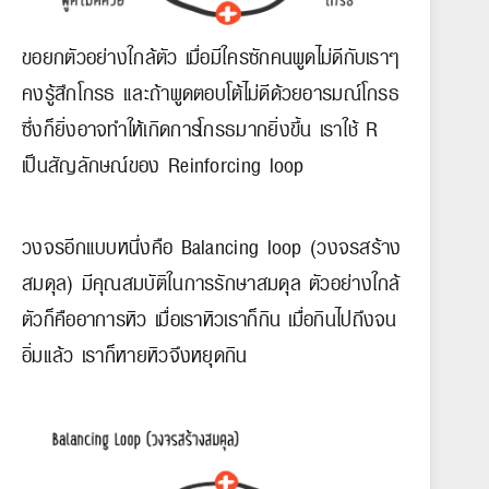
ขอยกตัวอย่างใกล้ตัว เมื่อมีใครซักคนพูดไม่ดีกับเราๆ
คงรู้สึกโกรธ และถ้าพูดตอบโต้ไม่ดีด้วยอารมณ์โกรธ
ซึ่งก็ยิ่งอาจทำให้เกิดการโกรธมากยิ่งขึ้น เราใช้ R
เป็นสัญลักษณ์ของ Reinforcing loop
วงจรอีกแบบหนึ่งคือ Balancing loop (วงจรสร้าง
สมดุล) มีคุณสมบัติในการรักษาสมดุล ตัวอย่างใกล้
ตัวก็คืออาการหิว เมื่อเราหิวเราก็กิน เมื่อกินไปถึงจน
อิ่มแล้ว เราก็หายหิวจึงหยุดกิน